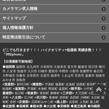
カメラマン求人情報
サイトマップ
個人情報保護方針
特定商法取引法について
どこでも行きます！！！ ハイクオリティ×低価格 実績多数！！！
「092photo」
【出張撮影可能地域】
◆福岡県
福岡市
北九州市
大牟田市
久留米市
直方市
飯塚市
田川市
柳川
市
八女市
筑後市
大川市
行橋市
豊前市
中間市
小郡市
筑紫野市
春日市
大野城市
宗像市
太宰府市
古賀市
福津市
うきは市
宮若市
嘉麻市
朝倉市
みやま市
糸島市
<筑紫郡>
那珂川町
<糟屋郡>
宇美町
篠栗町
志免町
須恵町
新宮町
久山町
粕屋町
<遠賀郡>
芦屋町
水巻町
岡垣町
遠賀町
<鞍手郡>
小竹町
鞍手町
<
嘉穂郡>
桂川町
<朝倉郡>
筑前町
東峰村
<三井郡>
大刀洗町
<三潴郡>
大
木町
<八女郡>
広川町
<田川郡>
香春町
添田町
糸田町
川崎町
大任町
福
智町
赤村
<京都郡>
苅田町みやこ町
<築上郡>
吉富町
上毛町
築上町
◆佐賀県
◆長崎県
◆熊本県
◆大分県
◆宮崎県
◆鹿児島県
◆沖縄県