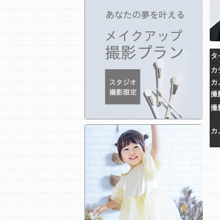
タ
カ
カ
撮
撮
カ