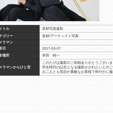
イトル
宣材写真撮影
テゴリー
宣材/アーティスト写真
メラマン
影日
2017-03-07
影場所
本田 純一
このたびは撮影のご依頼ありがとうございま
メラマンからひと言
学生時代の記念となる撮影がされたいとのご
お二人とも笑顔が素敵なお客様で和やかに撮