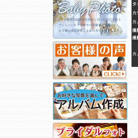
タ
カ
カ
撮
撮
カ