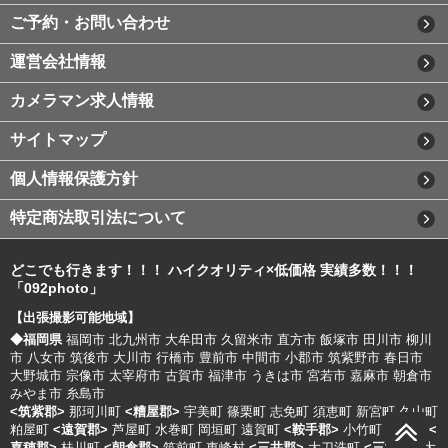
ご予約・お問い合わせ
運営会社情報
カメラマン求人情報
サイトマップ
個人情報保護方針
特定商法取引法について
どこでも行きます！！！ ハイクオリティ×低価格 実績多数！！！
「092photo」
【出張撮影可能地域】
◆福岡県
福岡市
北九州市
大牟田市
久留米市
直方市
飯塚市
田川市
柳川
市
八女市
筑後市
大川市
行橋市
豊前市
中間市
小郡市
筑紫野市
春日市
大野城市
宗像市
太宰府市
古賀市
福津市
うきは市
宮若市
嘉麻市
朝倉市
みやま市
糸島市
<筑紫郡>
那珂川町
<糟屋郡>
宇美町
篠栗町
志免町
須恵町
新宮町
久山町
粕屋町
<遠賀郡>
芦屋町
水巻町
岡垣町
遠賀町
<鞍手郡>
小竹町
鞍手町
<
嘉穂郡>
桂川町
<朝倉郡>
筑前町
東峰村
<三井郡>
大刀洗町
<三潴郡>
大