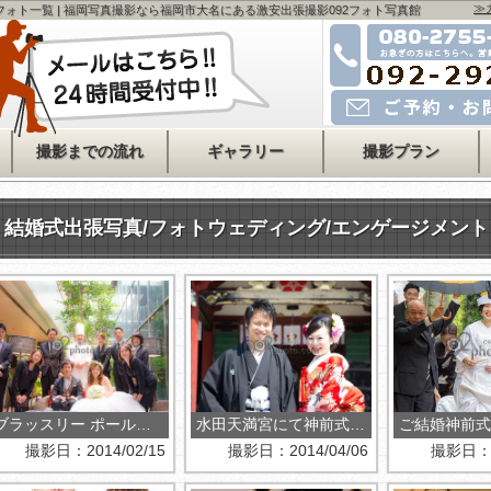
≫
ォト一覧 | 福岡写真撮影なら福岡市大名にある激安出張撮影092フォト写真館
お急ぎの方はこちら
080-2755-4478
運営会社事務所
092-715-2525
メールでのご予約・お問い
撮影までの流れ
ギャラリー
撮影プラン
結婚式出張写真/フォトウェディング/エンゲージメン
ブラッスリー ポール・ボキューズ 博多にて披露宴撮影
水田天満宮にて神前式の撮影
ご結婚神前式
撮影日：2014/02/15
撮影日：2014/04/06
撮影日：20