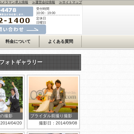
カメラマン求人情報
≫運営会社情報
≫サイトマップ
受付時間
10:00 - 19:00
定休日
日曜日
合わせはコチラ
料金について
よくある質問
トフォトギャラリー
の撮影
ブライダル前撮り撮影
14/04/20
撮影日：2014/09/08