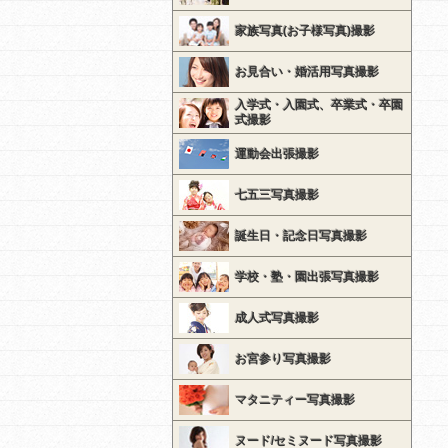
家族写真(お子様写真)撮影
お見合い・婚活用写真撮影
入学式・入園式、卒業式・卒園
式撮影
運動会出張撮影
七五三写真撮影
誕生日・記念日写真撮影
学校・塾・園出張写真撮影
成人式写真撮影
お宮参り写真撮影
マタニティー写真撮影
ヌード/セミヌード写真撮影