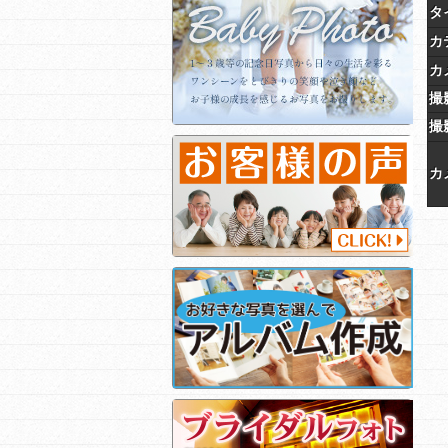
タ
カ
カ
撮
撮
カ