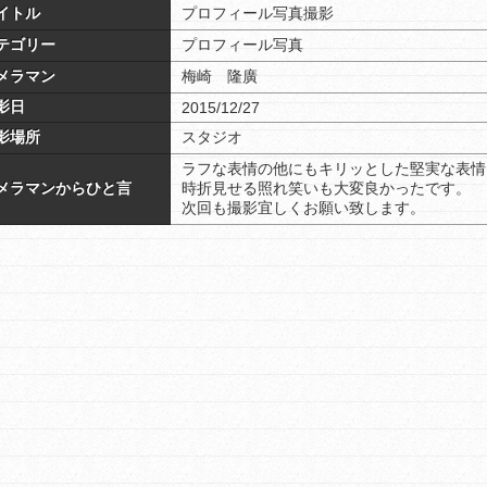
イトル
プロフィール写真撮影
テゴリー
プロフィール写真
メラマン
梅崎 隆廣
影日
2015/12/27
影場所
スタジオ
ラフな表情の他にもキリッとした堅実な表情
メラマンからひと言
時折見せる照れ笑いも大変良かったです。
次回も撮影宜しくお願い致します。